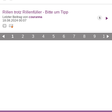
Rillen trotz Rillenfüller - Bitte um Tipp
Letzter Beitrag von
couranna
5
18.08.2024
00:07
1
2
3
4
5
6
7
8
9
10
11
12
13
14
15
16
17