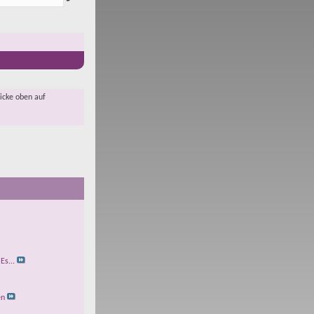
licke oben auf
Es...
en