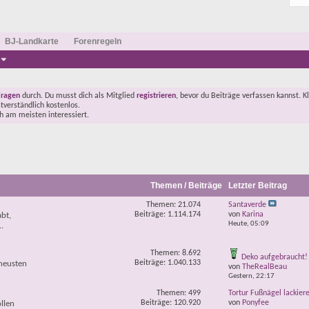
BJ-Landkarte
Forenregeln
Fragen
durch. Du musst dich als Mitglied
registrieren
, bevor du Beiträge verfassen kannst. K
stverständlich kostenlos.
ch am meisten interessiert.
Themen / Beiträge
Letzter Beitrag
Themen: 21.074
Santaverde
Beiträge: 1.114.174
von
Karina
abt,
Heute,
05:09
.
Themen: 8.692
Deko aufgebraucht! 
Beiträge: 1.040.133
neusten
von
TheRealBeau
Gestern,
22:17
Themen: 499
Tortur Fußnägel lackier
Beiträge: 120.920
von
Ponyfee
llen