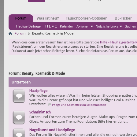
Forum
Was ist neu?
Tauschbörsen-Optionen
BJ-Ticker
Heutige Beiträge
H I L F E
Kalender
Aktionen
Nützliche Links
Suchen
Forum
Beauty, Kosmetik & Mode
Wenn dies dein erster Besuch hier ist, lese bitte zuerst die
Hilfe - Häufig gestellte 
'Registrieren', um den Registrierungsprozess zu starten. Eine Registrierung ist selb
Du kannst auch jetzt schon Beiträge lesen. Suche dir einfach das Forum aus, das di
Forum:
Beauty, Kosmetik & Mode
Unterforen
Hautpflege
Wir wollen alles wissen: Was ihr beim letzten Shopping ergattert h
warum die Creme gefloppt hat und wie euer heiliger Gral aussieht ..
Unterforen:
Pflege und Kosmetik zum Selbermachen
Schminktisch
Farben und Formen eures heutigen Augen-Make-ups, Fragen zum 
Gloss, Antworten zum Thema Foundation: Bitte hier entlang...
Nagelkunst und Handpflege
Das Forum für Nagelkünstlerinnen und alle, die es noch werden wo