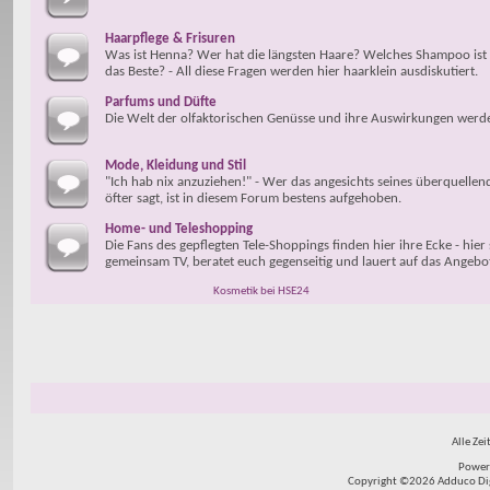
Haarpflege & Frisuren
Was ist Henna? Wer hat die längsten Haare? Welches Shampoo ist
das Beste? - All diese Fragen werden hier haarklein ausdiskutiert.
Parfums und Düfte
Die Welt der olfaktorischen Genüsse und ihre Auswirkungen werden 
Mode, Kleidung und Stil
"Ich hab nix anzuziehen!" - Wer das angesichts seines überquelle
öfter sagt, ist in diesem Forum bestens aufgehoben.
Home- und Teleshopping
Die Fans des gepflegten Tele-Shoppings finden hier ihre Ecke - hier
gemeinsam TV, beratet euch gegenseitig und lauert auf das Angebo
Kosmetik bei HSE24
Alle Zei
Power
Copyright ©2026 Adduco Digit