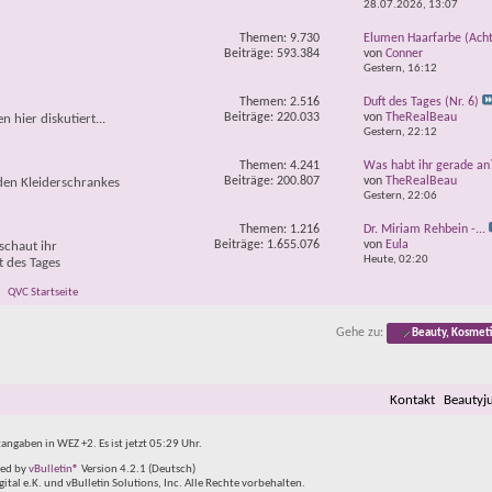
28.07.2026,
13:07
Themen: 9.730
Elumen Haarfarbe (Acht
Beiträge: 593.384
von
Conner
Gestern,
16:12
Themen: 2.516
Duft des Tages (Nr. 6)
Beiträge: 220.033
von
TheRealBeau
hier diskutiert...
Gestern,
22:12
Themen: 4.241
Was habt ihr gerade an
Beiträge: 200.807
von
TheRealBeau
nden Kleiderschrankes
Gestern,
22:06
Themen: 1.216
Dr. Miriam Rehbein -...
Beiträge: 1.655.076
von
Eula
 schaut ihr
Heute,
02:20
t des Tages
QVC Startseite
Gehe zu:
Beauty, Kosmet
Kontakt
Beautyj
tangaben in WEZ +2. Es ist jetzt
05:29
Uhr.
ed by
vBulletin®
Version 4.2.1 (Deutsch)
al e.K. und vBulletin Solutions, Inc. Alle Rechte vorbehalten.