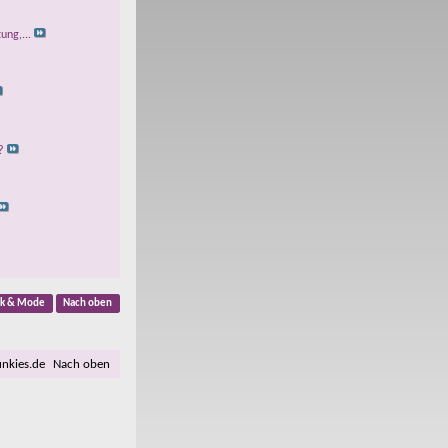
ung,...
?
ik & Mode
Nach oben
unkies.de
Nach oben