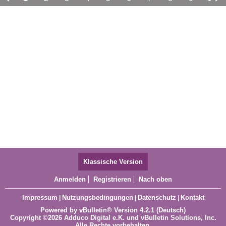
11
12
13
14
15
16
17
Klassische Version
Anmelden
Registrieren
Nach oben
Impressum
Nutzungsbedingungen
Datenschutz
Kontakt
|
|
|
Powered by
vBulletin®
Version 4.2.1 (Deutsch)
Copyright ©2026 Adduco Digital e.K. und vBulletin Solutions, Inc.
Alle Rechte vorbehalten.