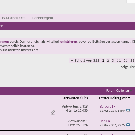
BJ-Landkarte
Forenregeln
Fragen
durch. Du musst dich als Mitglied
registrieren
, bevor du Beiträge verfassen kannst. K
stverständlich kostenlos.
ch am meisten interessiert.
Seite 1 von 325
1
2
3
11
21
51
Zeige The
Forum-Optionen
Antworten
/
Hits
Letzter Beitrag von
Antworten:
5.319
Barbara17
Hits: 1.610.039
13.02.2026,
14:44
Antworten:
1
Haruka
Hits: 260.124
23.06.2007,
22:27