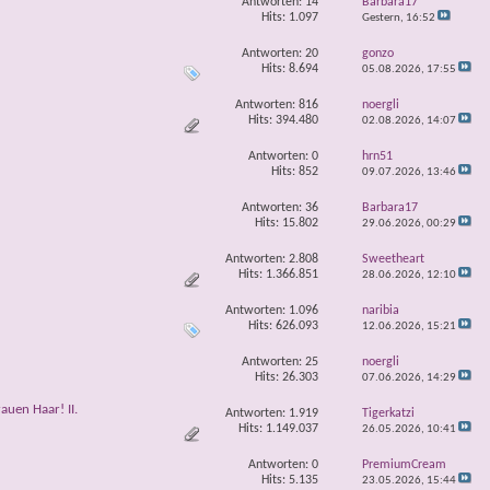
Antworten:
14
Barbara17
Hits: 1.097
Gestern,
16:52
Antworten:
20
gonzo
Hits: 8.694
05.08.2026,
17:55
Antworten:
816
noergli
Hits: 394.480
02.08.2026,
14:07
Antworten:
0
hrn51
Hits: 852
09.07.2026,
13:46
Antworten:
36
Barbara17
Hits: 15.802
29.06.2026,
00:29
Antworten:
2.808
Sweetheart
Hits: 1.366.851
28.06.2026,
12:10
Antworten:
1.096
naribia
Hits: 626.093
12.06.2026,
15:21
Antworten:
25
noergli
Hits: 26.303
07.06.2026,
14:29
auen Haar! II.
Antworten:
1.919
Tigerkatzi
Hits: 1.149.037
26.05.2026,
10:41
Antworten:
0
PremiumCream
Hits: 5.135
23.05.2026,
15:44