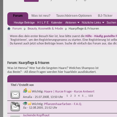
Forum
Was ist neu?
Tauschbörsen-Optionen
BJ-Ticker
Heutige Beiträge
H I L F E
Kalender
Aktionen
Nützliche Links
Suchen
Forum
Beauty, Kosmetik & Mode
Haarpflege & Frisuren
Wenn dies dein erster Besuch hier ist, lese bitte zuerst die
Hilfe - Häufig gestellte 
'Registrieren', um den Registrierungsprozess zu starten. Eine Registrierung ist selb
Du kannst auch jetzt schon Beiträge lesen. Suche dir einfach das Forum aus, das di
Forum:
Haarpflege & Frisuren
Was ist Henna? Wer hat die längsten Haare? Welches Shampoo ist
das Beste? - All diese Fragen werden hier haarklein ausdiskutiert.
Titel
/
Erstellt von
Wichtig:
Haare | Kurze Frage - Kurze Antwort
1
2
3
4
5
...
133
Amalia
- 25.07.2008, 13:50 Uhr
Wichtig:
Pflanzenhaarfarben - F.A.Q.
Jia
- 12.08.2005, 21:52 Uhr
Juckende Kopfhaut