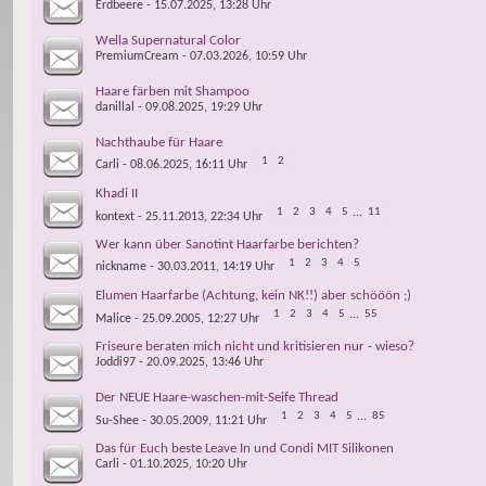
Erdbeere
- 15.07.2025, 13:28 Uhr
Wella Supernatural Color
PremiumCream
- 07.03.2026, 10:59 Uhr
Haare färben mit Shampoo
danillal
- 09.08.2025, 19:29 Uhr
Nachthaube für Haare
1
2
Carli
- 08.06.2025, 16:11 Uhr
Khadi II
1
2
3
4
5
...
11
kontext
- 25.11.2013, 22:34 Uhr
Wer kann über Sanotint Haarfarbe berichten?
1
2
3
4
5
nickname
- 30.03.2011, 14:19 Uhr
Elumen Haarfarbe (Achtung, kein NK!!) aber schööön ;)
1
2
3
4
5
...
55
Malice
- 25.09.2005, 12:27 Uhr
Friseure beraten mich nicht und kritisieren nur - wieso?
Joddi97
- 20.09.2025, 13:46 Uhr
Der NEUE Haare-waschen-mit-Seife Thread
1
2
3
4
5
...
85
Su-Shee
- 30.05.2009, 11:21 Uhr
Das für Euch beste Leave In und Condi MIT Silikonen
Carli
- 01.10.2025, 10:20 Uhr