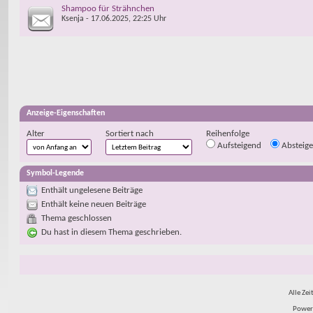
Shampoo für Strähnchen
Ksenja
- 17.06.2025, 22:25 Uhr
Anzeige-Eigenschaften
Alter
Sortiert nach
Reihenfolge
Aufsteigend
Absteig
Symbol-Legende
Enthält ungelesene Beiträge
Enthält keine neuen Beiträge
Thema geschlossen
Du hast in diesem Thema geschrieben.
Alle Zei
Power