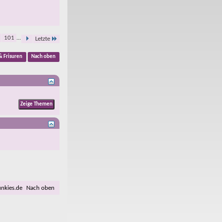
101
...
Letzte
& Frisuren
Nach oben
unkies.de
Nach oben