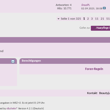
Antworten:
4
JinusPL
Hits: 10.771
02.09.2025,
18:08
Seite 1 von 325
1
2
3
11
21
51
Gehe zu:
Haarpflege 
end
Berechtigungen
Foren-Regeln
Kontakt
Beautyj
tangaben in WEZ +2. Es ist jetzt
01:29
Uhr.
ed by
vBulletin®
Version 4.2.1 (Deutsch)