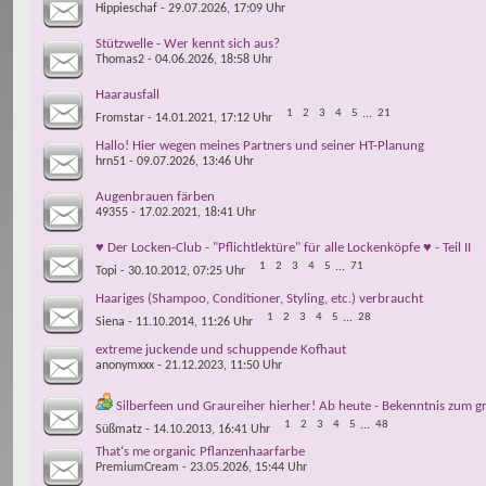
Hippieschaf
- 29.07.2026, 17:09 Uhr
Stützwelle - Wer kennt sich aus?
Thomas2
- 04.06.2026, 18:58 Uhr
Haarausfall
1
2
3
4
5
...
21
Fromstar
- 14.01.2021, 17:12 Uhr
Hallo! Hier wegen meines Partners und seiner HT-Planung
hrn51
- 09.07.2026, 13:46 Uhr
Augenbrauen färben
49355
- 17.02.2021, 18:41 Uhr
♥ Der Locken-Club - "Pflichtlektüre" für alle Lockenköpfe ♥ - Teil II
1
2
3
4
5
...
71
Topi
- 30.10.2012, 07:25 Uhr
Haariges (Shampoo, Conditioner, Styling, etc.) verbraucht
1
2
3
4
5
...
28
Siena
- 11.10.2014, 11:26 Uhr
extreme juckende und schuppende Kofhaut
anonymxxx
- 21.12.2023, 11:50 Uhr
Silberfeen und Graureiher hierher! Ab heute - Bekenntnis zum gr
1
2
3
4
5
...
48
Süßmatz
- 14.10.2013, 16:41 Uhr
That‘s me organic Pflanzenhaarfarbe
PremiumCream
- 23.05.2026, 15:44 Uhr