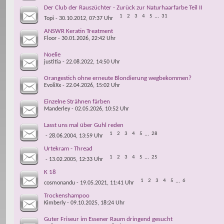
Der Club der Rauszüchter - Zurück zur Naturhaarfarbe Teil II
1
2
3
4
5
...
31
Topi
- 30.10.2012, 07:37 Uhr
ANSWR Keratin Treatment
Floor
- 30.01.2026, 22:42 Uhr
Noelie
justitia
- 22.08.2022, 14:50 Uhr
Orangestich ohne erneute Blondierung wegbekommen?
EvoliXx
- 22.04.2026, 15:02 Uhr
Einzelne Strähnen färben
Manderley
- 02.05.2026, 10:52 Uhr
Lasst uns mal über Guhl reden
1
2
3
4
5
...
28
- 28.06.2004, 13:59 Uhr
Urtekram - Thread
1
2
3
4
5
...
25
- 13.02.2005, 12:33 Uhr
K 18
1
2
3
4
5
...
6
cosmonandu
- 19.05.2021, 11:41 Uhr
Trockenshampoo
Kimberly
- 09.10.2025, 18:24 Uhr
Guter Friseur im Essener Raum dringend gesucht