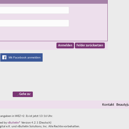
Mit Facebook anmelden
Gehe zu:
Kontakt
Beautyj
tangaben in WEZ +2. Es ist jetzt
13:16
Uhr.
ed by
vBulletin®
Version 4.2.1 (Deutsch)
al e.K. und vBulletin Solutions, Inc. Alle Rechte vorbehalten.