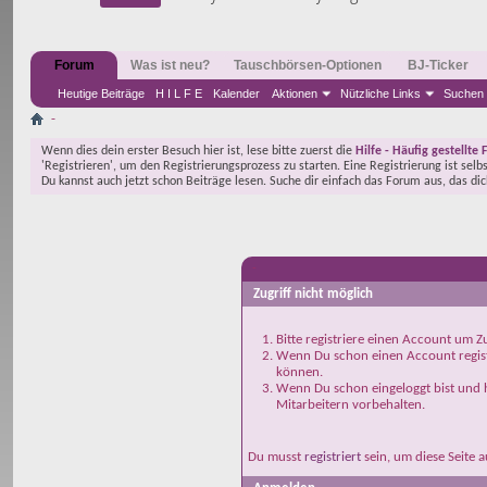
Forum
Was ist neu?
Tauschbörsen-Optionen
BJ-Ticker
Heutige Beiträge
H I L F E
Kalender
Aktionen
Nützliche Links
Suchen
-
Wenn dies dein erster Besuch hier ist, lese bitte zuerst die
Hilfe - Häufig gestellte 
'Registrieren', um den Registrierungsprozess zu starten. Eine Registrierung ist selb
Du kannst auch jetzt schon Beiträge lesen. Suche dir einfach das Forum aus, das di
-
Zugriff nicht möglich
Bitte registriere einen Account um Zu
Wenn Du schon einen Account registr
können.
Wenn Du schon eingeloggt bist und h
Mitarbeitern vorbehalten.
Du musst
registriert
sein, um diese Seite 