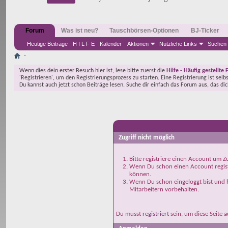
Forum
Was ist neu?
Tauschbörsen-Optionen
BJ-Ticker
Heutige Beiträge
H I L F E
Kalender
Aktionen
Nützliche Links
Suchen
-
Wenn dies dein erster Besuch hier ist, lese bitte zuerst die
Hilfe - Häufig gestellte 
'Registrieren', um den Registrierungsprozess zu starten. Eine Registrierung ist selb
Du kannst auch jetzt schon Beiträge lesen. Suche dir einfach das Forum aus, das di
-
Zugriff nicht möglich
Bitte registriere einen Account um Zu
Wenn Du schon einen Account registr
können.
Wenn Du schon eingeloggt bist und h
Mitarbeitern vorbehalten.
Du musst
registriert
sein, um diese Seite 