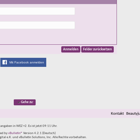
Mit Facebook anmelden
Gehe zu:
Kontakt
Beautyj
tangaben in WEZ +2. Es ist jetzt
09:11
Uhr.
ed by
vBulletin®
Version 4.2.1 (Deutsch)
al e.K. und vBulletin Solutions, Inc. Alle Rechte vorbehalten.