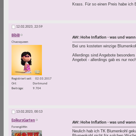
Krass. Für so einen Preis habe ich
12.02.2023,
22:59
BibiB
AW: Hohe Inflation - was und wann
Chaosqueen
Bei uns kosteten winzige Blumenkohl
Allerdings sind Angebote besonder
Angebot - allerdings gab es nur no
Registriert seit
02.03.2017
Ort
Dortmund
Beiträge
9.704
13.02.2023,
00:13
EpikursGarten
AW: Hohe Inflation - was und wann
Forengöttin
Neulich hab ich TK Blumenkohl geka
Blumenkohl nicht für solchen Wuche