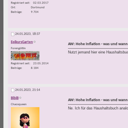
Registriert seit
02.03.2017
Ort
Dortmund
Beiträge
9.704
24.01.2023,
18:37
EpikursGarten
AW: Hohe Inflation - was und wann
Forengöttin
Nutzt jemand hier eine Haushaltsbuch
Registriert seit
23.05.2014
Beiträge
8.184
24.01.2023,
21:14
BibiB
AW: Hohe Inflation - was und wann
Chaosqueen
Ne. Ich für das Haushaltsbuch analo