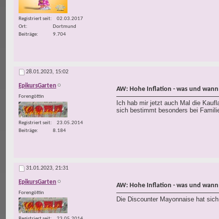
Registriert seit
02.03.2017
Ort
Dortmund
Beiträge
9.704
28.01.2023,
15:02
EpikursGarten
AW: Hohe Inflation - was und wann
Forengöttin
Ich hab mir jetzt auch Mal die Kauf
sich bestimmt besonders bei Famili
Registriert seit
23.05.2014
Beiträge
8.184
31.01.2023,
21:31
EpikursGarten
AW: Hohe Inflation - was und wann
Forengöttin
Die Discounter Mayonnaise hat sich 
Registriert seit
23.05.2014