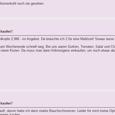
 Blumenkohl noch nie gesehen.
 kaufen?
kopfe 2,99€ - im Angebot. Da bräuchte ich 2 für eine Mahlzeit! Sowas lasse ic
s am Wochenende schnell weg. Bei uns waren Gurken, Tomaten, Salat und C
ch leere Kisten. Da muss man dann frühmorgens einkaufen, um noch etwas ab
 kaufen?
uft, davon hatte ich dann starke Bauchschmerzen. Leider für mich keine Opt
rpreis kaufen.