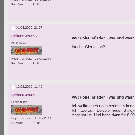
Beiträge
8.184
31.01.2023,
21:57
EpikursGarten
AW: Hohe Inflation - was und wann
Forengöttin
Ist das Gierflation?
Registriert seit
23.05.2014
Beiträge
8.184
12.02.2023,
11:43
EpikursGarten
AW: Hohe Inflation - was und wann
Forengöttin
Ich wollte euch noch berichten beda
Ich habe zum Beispiel neuen Bailey
Angebot ist. Und habe dann für 8,99 
Registriert seit
23.05.2014
Beiträge
8.184