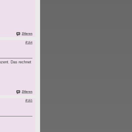
Zitieren
#164
ozent. Das rechnet
Zitieren
#165