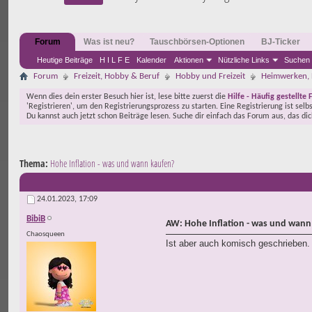
Forum
Was ist neu?
Tauschbörsen-Optionen
BJ-Ticker
Heutige Beiträge
H I L F E
Kalender
Aktionen
Nützliche Links
Suchen
Forum
Freizeit, Hobby & Beruf
Hobby und Freizeit
Heimwerken, 
Wenn dies dein erster Besuch hier ist, lese bitte zuerst die
Hilfe - Häufig gestellte 
'Registrieren', um den Registrierungsprozess zu starten. Eine Registrierung ist selb
Du kannst auch jetzt schon Beiträge lesen. Suche dir einfach das Forum aus, das di
Thema:
Hohe Inflation - was und wann kaufen?
24.01.2023,
17:09
BibiB
AW: Hohe Inflation - was und wann
Chaosqueen
Ist aber auch komisch geschrieben.