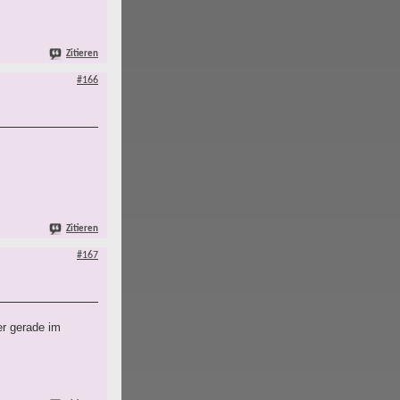
Zitieren
#166
Zitieren
#167
er gerade im