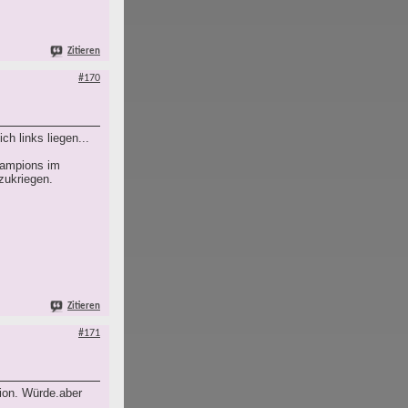
Zitieren
#170
h links liegen...
hampions im
zukriegen.
Zitieren
#171
ion. Würde.aber