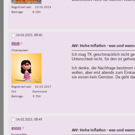
Registriert seit
23.05.2014
Beiträge
8.184
14.02.2023,
08:40
BibiB
AW: Hohe Inflation - was und wann
Chaosqueen
Ich mag TK geschmacklich nicht ge
Unterschied nicht, für den ist gefror
Ich denke, die Nachfrage bestimmt 
wollen, aber erst abends zum Einka
sie essen kein Gemüse. Da geht da
Registriert seit
02.03.2017
Ort
Dortmund
Beiträge
9.704
14.02.2023,
08:49
gonzo
AW: Hohe Inflation - was und wann
Forengöttin