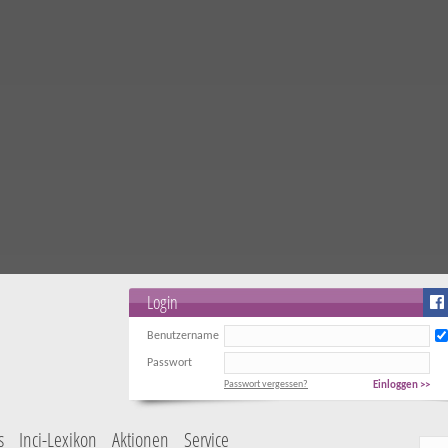
Login
Benutzername
Passwort
Passwort vergessen?
Einloggen >>
s
Inci-Lexikon
Aktionen
Service