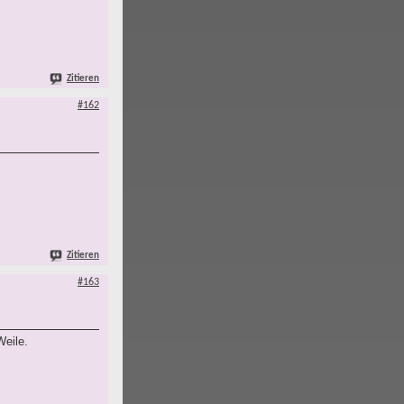
Zitieren
#162
Zitieren
#163
Weile.