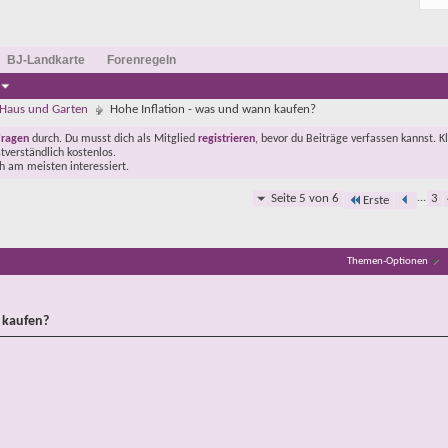
BJ-Landkarte
Forenregeln
Haus und Garten
Hohe Inflation - was und wann kaufen?
Fragen
durch. Du musst dich als Mitglied
registrieren
, bevor du Beiträge verfassen kannst. K
stverständlich kostenlos.
ch am meisten interessiert.
Seite 5 von 6
...
3
Erste
Themen-Optionen
 kaufen?