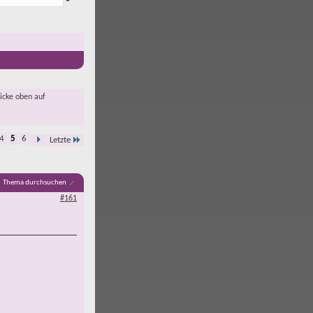
licke oben auf
4
5
6
Letzte
Thema durchsuchen
#161