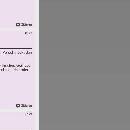
Zitieren
#172
in Pa schmeckt den
ie frisches Gemüse
 nehmen das oder
Zitieren
#173